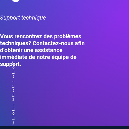
Support technique
Vous rencontrez des problèmes
techniques? Contactez-nous afin
d’obtenir une assistance
immédiate de notre équipe de
C
support.
o
n
t
a
c
t
e
z
-
n
o
u
s