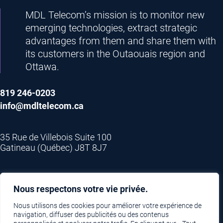
MDL Telecom’s mission is to monitor new
emerging technologies, extract strategic
advantages from them and share them with
its customers in the Outaouais region and
Ottawa.
819 246-0203
info@mdltelecom.ca
35 Rue de Villebois Suite 100
Gatineau (Québec) J8T 8J7
Privacy policy
Nous respectons votre vie privée.
Nous utilisons des cookies pour améliorer votre expérience de
navigation, diffuser des publicités ou des contenus
MDL Telecom – All rights reserved – 2025